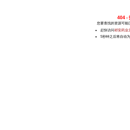
404
您要查找的资源可能
赶快访问
祁安药业
5秒钟之后将自动