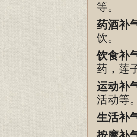
等。
药酒补
饮。
饮食补
药，莲
运动补
活动等
生活补
按摩补