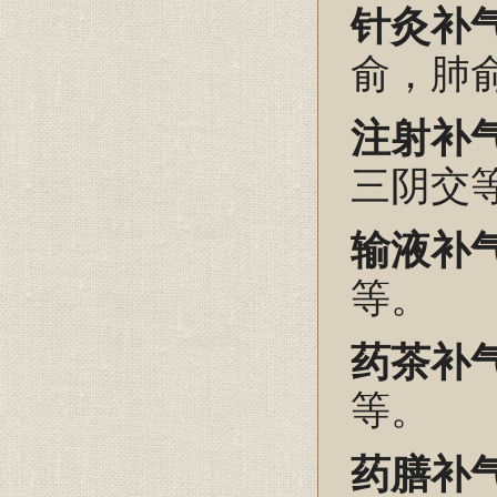
针灸补
俞，肺
注射补
三阴交
输液补
等。
药茶补
等。
药
膳补