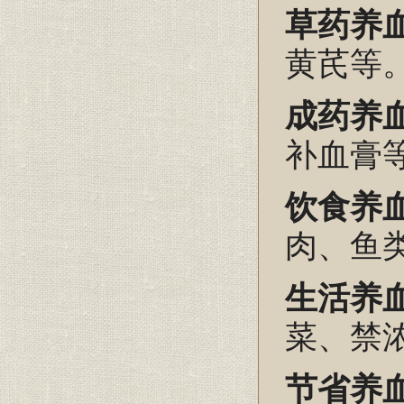
草药养
黄芪等
成药养
补血膏
饮食养
肉、鱼
生活养
菜、禁
节省养