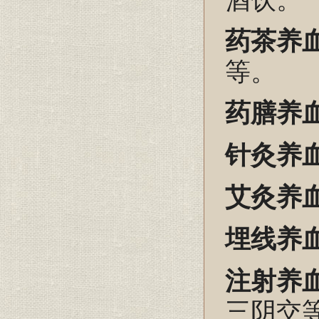
药茶养
等。
药膳养
针灸养
艾灸养
埋线养
注射养
三阴交