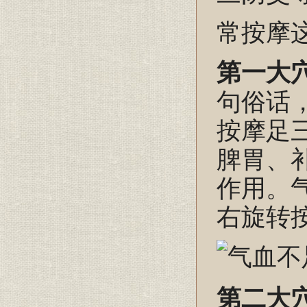
常按摩
第一大
句俗话
按摩足
脾胃、
作用。
右旋转按
第二大