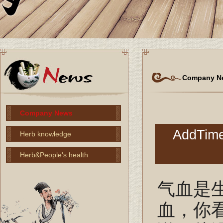
Company N
Company News
AddTime
Herb knowledge
Herb&People's health
气血是
血，你