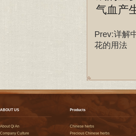
气血产
Prev:
详解
花的用法
ABOUT US
Products
About Qi An
Chinese herbs
Company Culture
Precious Chinese herbs