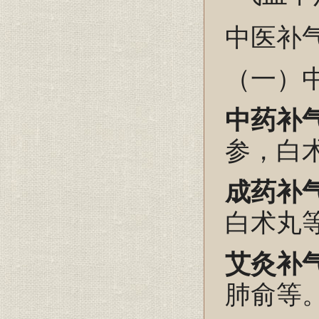
中医补
（一）
中药补
参，白
成药补
白术丸
艾灸补
肺俞等