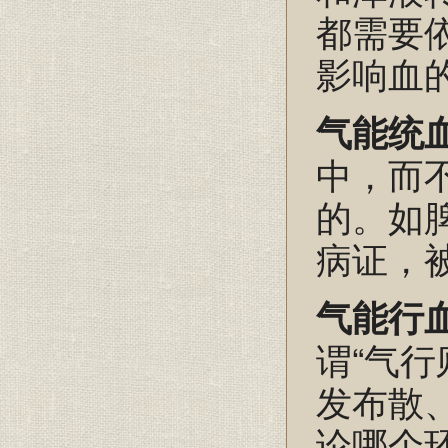
都需要
影响血
气能统
中，而
的。如
病证，被
气能行
谓“气
发布散
论哪个