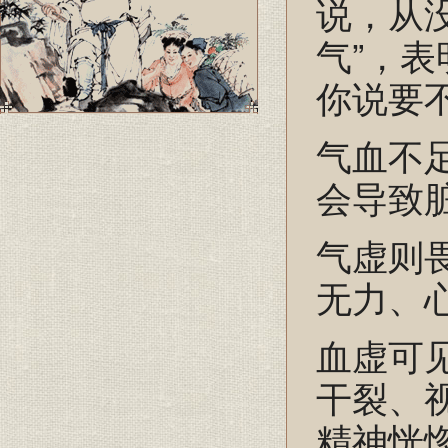
说，从
气”，
你说要
气血不
会导致
气虚则
无力、
血虚可
干裂、
精神恍