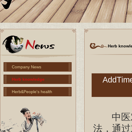
Herb knowl
Company News
AddTime
Herb knowledge
Herb&People's health
中医对于
法，通过