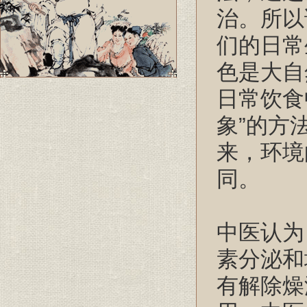
治。所以
们的日常
色是大自
日常饮食
象”的方
来，环境
同。
中医认为
素分泌和
有解除燥