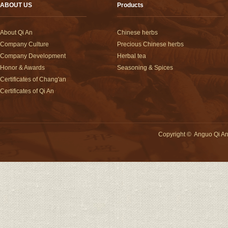
ABOUT US
Products
About Qi An
Chinese herbs
Company Culture
Precious Chinese herbs
Company Development
Herbal tea
Honor & Awards
Seasoning & Spices
Certificates of Chang'an
Certificates of Qi An
Copyright
©
Anguo Qi An 