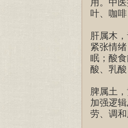
用。中医
叶、咖啡
肝属木，
紧张情绪
眠；酸食
酸、乳酸
脾属土，
加强逻辑
劳、调和