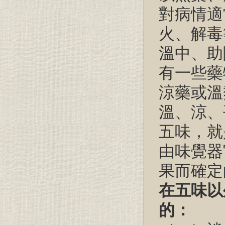
對病情適
火、解毒
溫中、助
有一些藥
涼藥或溫
溫、涼、
五味，就
由味覺器
果而確定
在五味以
的：