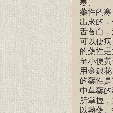
寒。
藥性的寒
出來的，
舌苔白，
可以使病
的藥性是
至小便黃
用金銀花
的藥性是
中草藥的
所掌握，
以熱藥、