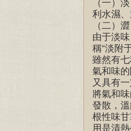
（一）淡
利水濕、
（二）澀
由于淡味
稱“淡附
雖然有七
氣和味的
又具有一
將氣和味
發散，溫
根性味甘
用是清熱