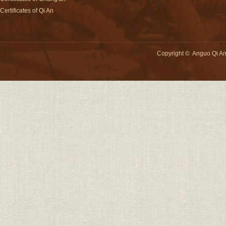
Certificates of Qi An
Copyright
©
Anguo Qi An 