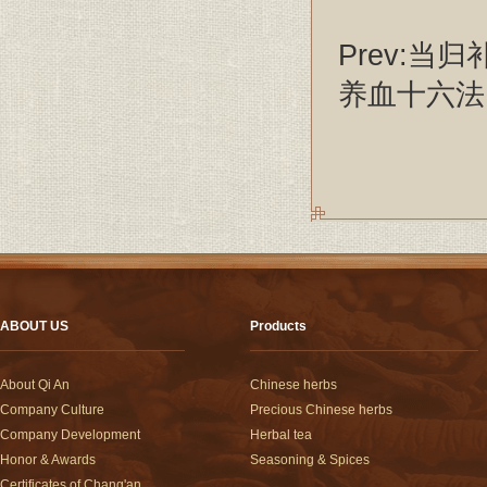
Prev:
当归
养血十六法
ABOUT US
Products
About Qi An
Chinese herbs
Company Culture
Precious Chinese herbs
Company Development
Herbal tea
Honor & Awards
Seasoning & Spices
Certificates of Chang'an