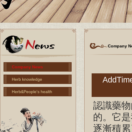
Company N
Company News
AddTime
Herb knowledge
Herb&People's health
認識藥物
的。它是
逐漸積累