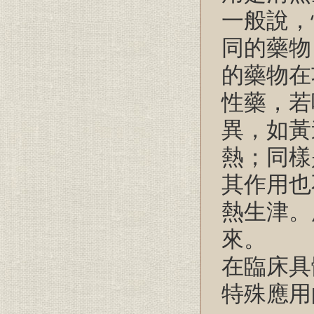
一般說，
同的藥物
的藥物在
性藥，若
異，如黃
熱；同樣
其作用也
熱生津。
來。
在臨床具
特殊應用